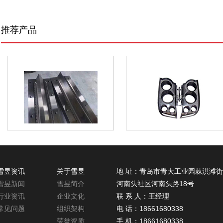
推荐产品
雪昱资讯
关于雪昱
地 址：青岛市青大工业园棘洪滩
雪昱新闻
雪昱简介
河南头社区河南头路18号
行业资讯
企业文化
联 系 人：王经理
常见问题
组织架构
电 话：18661680338
荣誉资质
手 机：18661680338