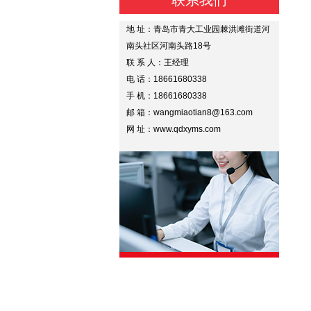
联系我们
地 址：青岛市青大工业园棘洪滩街道河
南头社区河南头路18号
联 系 人：王经理
电 话：18661680338
手 机：18661680338
邮 箱：wangmiaotian8@163.com
网 址：www.qdxyms.com