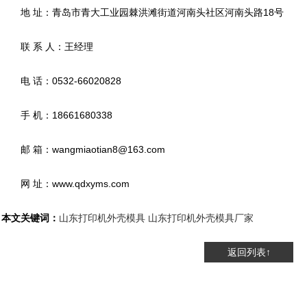
地 址：青岛市青大工业园棘洪滩街道河南头社区河南头路18号
联 系 人：王经理
电 话：0532-66020828
手 机：18661680338
邮 箱：wangmiaotian8@163.com
网 址：www.qdxyms.com
本文关键词：
山东打印机外壳模具
山东打印机外壳模具厂家
返回列表↑