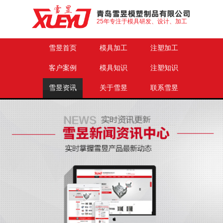
25年专注于模具研发、设计、加工
雪昱首页
模具加工
注塑加工
客户案例
模具知识
注塑知识
雪昱资讯
关于雪昱
联系雪昱