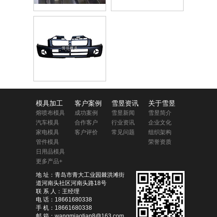
模具加工
客户案例
雪昱资讯
关于雪昱
熔喷布模具
成功案例
雪昱新闻
雪昱简介
汽车模具
合作客户
行业资讯
企业文化
家电模具
客户评价
常见问题
组织架构
管件模具
荣誉资质
日用品模具
更多产品+
地 址：青岛市青大工业园棘洪滩街
道河南头社区河南头路18号
联 系 人：王经理
电 话：18661680338
手 机：18661680338
邮 箱：wangmiaotian8@163.com