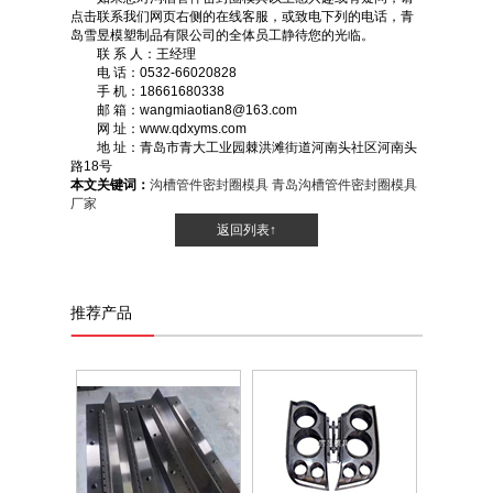
点击联系我们网页右侧的在线客服，或致电下列的电话，青
岛雪昱模塑制品有限公司的全体员工静待您的光临。
联 系 人：王经理
电 话：0532-66020828
手 机：18661680338
邮 箱：wangmiaotian8@163.com
网 址：www.qdxyms.com
地 址：青岛市青大工业园棘洪滩街道河南头社区河南头
路18号
本文关键词：
沟槽管件密封圈模具
青岛沟槽管件密封圈模具
厂家
返回列表↑
推荐产品