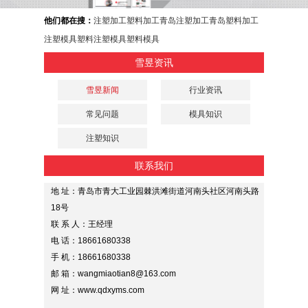
他们都在搜：
注塑加工
塑料加工
青岛注塑加工
青岛塑料加工
注塑模具
塑料注塑模具
塑料模具
雪昱资讯
雪昱新闻
行业资讯
常见问题
模具知识
注塑知识
联系我们
地 址：青岛市青大工业园棘洪滩街道河南头社区河南头路
18号
联 系 人：王经理
电 话：18661680338
手 机：18661680338
邮 箱：wangmiaotian8@163.com
网 址：www.qdxyms.com