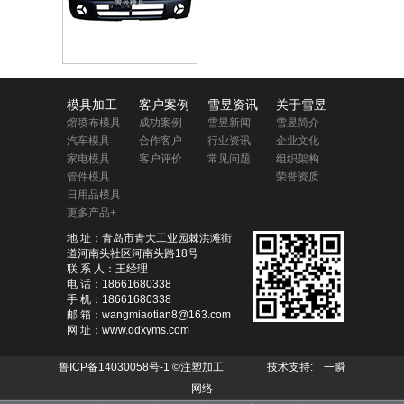
模具加工
客户案例
雪昱资讯
关于雪昱
熔喷布模具
成功案例
雪昱新闻
雪昱简介
汽车模具
合作客户
行业资讯
企业文化
家电模具
客户评价
常见问题
组织架构
管件模具
荣誉资质
日用品模具
更多产品+
地 址：青岛市青大工业园棘洪滩街
道河南头社区河南头路18号
联 系 人：王经理
电 话：18661680338
手 机：18661680338
邮 箱：wangmiaotian8@163.com
网 址：www.qdxyms.com
鲁ICP备14030058号-1
©注塑加工 技术支持:
一瞬
网络