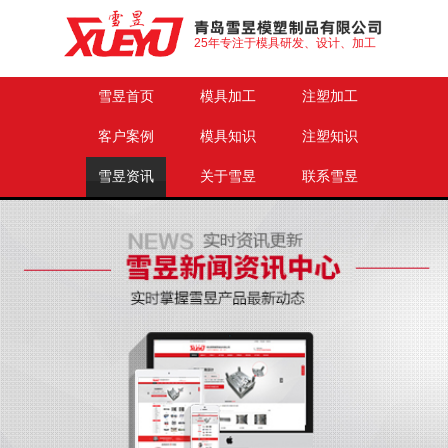
25年专注于模具研发、设计、加工
雪昱首页
模具加工
注塑加工
客户案例
模具知识
注塑知识
雪昱资讯
关于雪昱
联系雪昱