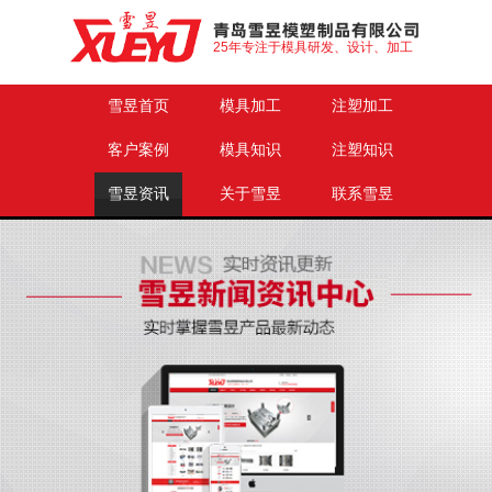
25年专注于模具研发、设计、加工
雪昱首页
模具加工
注塑加工
客户案例
模具知识
注塑知识
雪昱资讯
关于雪昱
联系雪昱