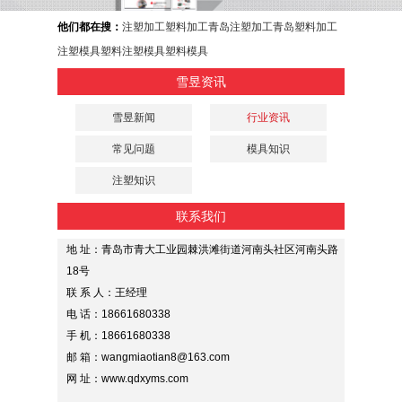
他们都在搜：
注塑加工
塑料加工
青岛注塑加工
青岛塑料加工
注塑模具
塑料注塑模具
塑料模具
雪昱资讯
雪昱新闻
行业资讯
常见问题
模具知识
注塑知识
联系我们
地 址：青岛市青大工业园棘洪滩街道河南头社区河南头路
18号
联 系 人：王经理
电 话：18661680338
手 机：18661680338
邮 箱：wangmiaotian8@163.com
网 址：www.qdxyms.com