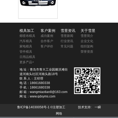
模具加工
客户案例
雪昱资讯
关于雪昱
熔喷布模具
成功案例
雪昱新闻
雪昱简介
汽车模具
合作客户
行业资讯
企业文化
家电模具
客户评价
常见问题
组织架构
管件模具
荣誉资质
日用品模具
更多产品+
地 址：青岛市青大工业园棘洪滩街
道河南头社区河南头路18号
联 系 人：王经理
电 话：18661680338
手 机：18661680338
邮 箱：wangmiaotian8@163.com
网 址：www.qdxyms.com
鲁ICP备14030058号-1
©注塑加工 技术支持:
一瞬
网络