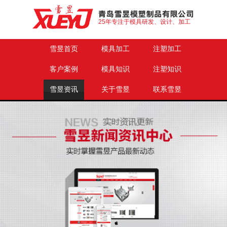
25年专注于模具研发、设计、加工
雪昱首页
模具加工
注塑加工
客户案例
模具知识
注塑知识
雪昱资讯
关于雪昱
联系雪昱