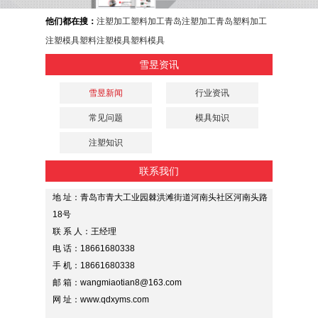
他们都在搜：
注塑加工
塑料加工
青岛注塑加工
青岛塑料加工
注塑模具
塑料注塑模具
塑料模具
雪昱资讯
雪昱新闻
行业资讯
常见问题
模具知识
注塑知识
联系我们
地 址：青岛市青大工业园棘洪滩街道河南头社区河南头路
18号
联 系 人：王经理
电 话：18661680338
手 机：18661680338
邮 箱：wangmiaotian8@163.com
网 址：www.qdxyms.com