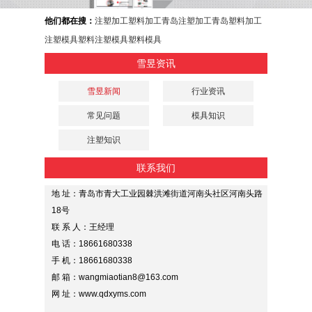
他们都在搜：
注塑加工
塑料加工
青岛注塑加工
青岛塑料加工
注塑模具
塑料注塑模具
塑料模具
雪昱资讯
雪昱新闻
行业资讯
常见问题
模具知识
注塑知识
联系我们
地 址：青岛市青大工业园棘洪滩街道河南头社区河南头路
18号
联 系 人：王经理
电 话：18661680338
手 机：18661680338
邮 箱：wangmiaotian8@163.com
网 址：www.qdxyms.com