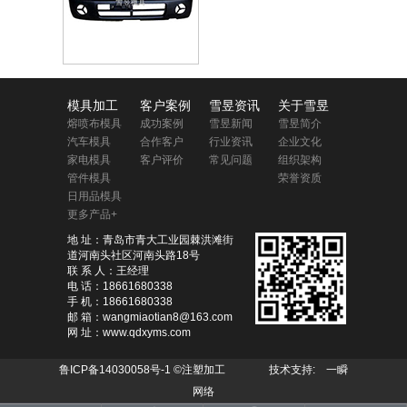
模具加工
客户案例
雪昱资讯
关于雪昱
熔喷布模具
成功案例
雪昱新闻
雪昱简介
汽车模具
合作客户
行业资讯
企业文化
家电模具
客户评价
常见问题
组织架构
管件模具
荣誉资质
日用品模具
更多产品+
地 址：青岛市青大工业园棘洪滩街
道河南头社区河南头路18号
联 系 人：王经理
电 话：18661680338
手 机：18661680338
邮 箱：wangmiaotian8@163.com
网 址：www.qdxyms.com
鲁ICP备14030058号-1
©注塑加工 技术支持:
一瞬
网络