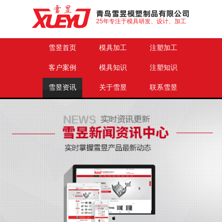
25年专注于模具研发、设计、加工
雪昱首页
模具加工
注塑加工
客户案例
模具知识
注塑知识
雪昱资讯
关于雪昱
联系雪昱