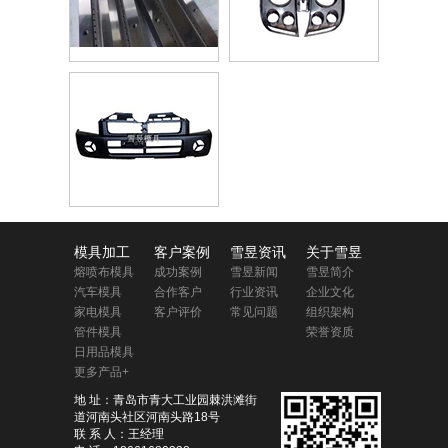
模具加工
客户案例
雪昱资讯
关于雪昱
熔喷布模具
成功案例
雪昱新闻
雪昱简介
汽车模具
合作客户
行业资讯
企业文化
家电模具
客户评价
常见问题
组织架构
管件模具
荣誉资质
日用品模具
更多产品+
地 址：青岛市青大工业园棘洪滩街
道河南头社区河南头路18号
联 系 人：王经理