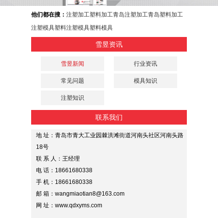
他们都在搜：
注塑加工
塑料加工
青岛注塑加工
青岛塑料加工
注塑模具
塑料注塑模具
塑料模具
雪昱资讯
雪昱新闻
行业资讯
常见问题
模具知识
注塑知识
联系我们
地 址：青岛市青大工业园棘洪滩街道河南头社区河南头路
18号
联 系 人：王经理
电 话：18661680338
手 机：18661680338
邮 箱：wangmiaotian8@163.com
网 址：www.qdxyms.com