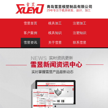
25年专注于模具研发、设计、加工
雪昱首页
模具加工
注塑加工
客户案例
模具知识
注塑知识
雪昱资讯
关于雪昱
联系雪昱