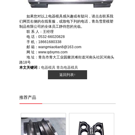
如果您对以上电器模具感兴趣或有疑问，请点击联系我
们网页右侧的在线客服，或致电下列的电话，青岛雪昱模塑
制品有限公司的全体员工静待您的光临。
联 系 人：王经理
电 话：0532-66020828
手 机：18661680338
邮 箱：wangmiaotian8@163.com
网 址：www.qdxyms.com
地 址：青岛市青大工业园棘洪滩街道河南头社区河南头
路18号
本文关键词：
电器模具
青岛电器模具
返回列表↑
推荐产品