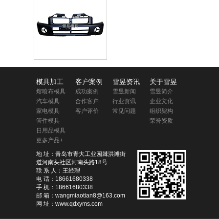
模具加工
客户案例
雪昱资讯
关于雪昱
熔喷布模具
成功案例
雪昱新闻
雪昱简介
汽车模具
合作客户
行业资讯
企业文化
家电模具
客户评价
常见问题
组织架构
管件模具
荣誉资质
日用品模具
更多产品+
地 址：青岛市青大工业园棘洪滩街
道河南头社区河南头路18号
联 系 人：王经理
电 话：18661680338
手 机：18661680338
邮 箱：wangmiaotian8@163.com
网 址：www.qdxyms.com