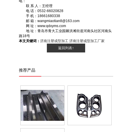
电：
联 系 人：王经理
电 话：0532-66020828
手 机：18661680338
邮 箱：wangmiaotian8@163.com
网 址：www.qdxyms.com
地 址：青岛市青大工业园棘洪滩街道河南头社区河南头
路18号
本文关键词：
济南注塑成型加工
济南注塑成型加工厂家
返回列表↑
推荐产品