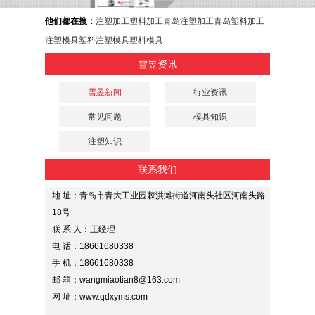
他们都在搜：
注塑加工
塑料加工
青岛注塑加工
青岛塑料加工
注塑模具
塑料注塑模具
塑料模具
雪昱资讯
雪昱新闻
行业资讯
常见问题
模具知识
注塑知识
联系我们
地 址：青岛市青大工业园棘洪滩街道河南头社区河南头路
18号
联 系 人：王经理
电 话：18661680338
手 机：18661680338
邮 箱：wangmiaotian8@163.com
网 址：www.qdxyms.com