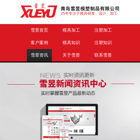
25年专注于模具研发、设计、加工
雪昱首页
模具加工
注塑加工
客户案例
模具知识
注塑知识
雪昱资讯
关于雪昱
联系雪昱