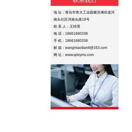
联系我们
地 址：青岛市青大工业园棘洪滩街道河
南头社区河南头路18号
联 系 人：王经理
电 话：18661680338
手 机：18661680338
邮 箱：wangmiaotian8@163.com
网 址：www.qdxyms.com